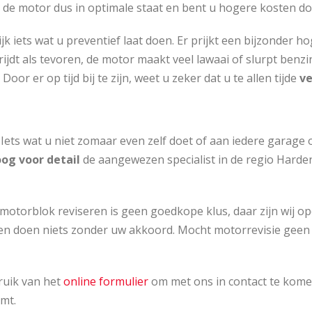
de motor dus in optimale staat en bent u hogere kosten do
jk iets wat u preventief laat doen. Er prijkt een bijzonder
n rijdt als tevoren, de motor maakt veel lawaai of slurpt ben
oor er op tijd bij te zijn, weet u zeker dat u te allen tijde
ve
. Iets wat u niet zomaar even zelf doet of aan iedere garag
og voor detail
de aangewezen specialist in de regio Harden
motorblok reviseren is geen goedkope klus, daar zijn wij op
n doen niets zonder uw akkoord. Mocht motorrevisie geen n
uik van het
online formulier
om met ons in contact te kome
mt.