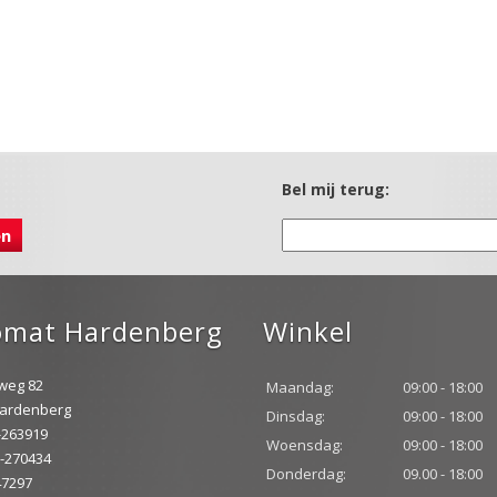
Bel mij terug:
omat Hardenberg
Winkel
weg 82
Maandag:
09:00 - 18:00
Hardenberg
Dinsdag:
09:00 - 18:00
3-263919
Woensdag:
09:00 - 18:00
3-270434
Donderdag:
09.00 - 18:00
47297