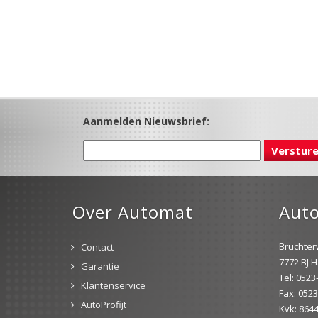
Aanmelden Nieuwsbrief:
Over Automat
Aut
Bruchter
Contact
7772 BJ 
Garantie
Tel: 052
Klantenservice
Fax: 052
AutoProfijt
Kvk: 864